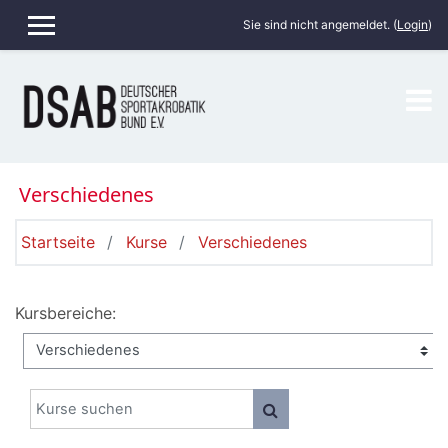
Zum Hauptinhalt
Sie sind nicht angemeldet. (
Login
)
WEBSITE-ÜBERSICHT
Verschiedenes
Startseite
Kurse
Verschiedenes
Kursbereiche:
Kurse suchen