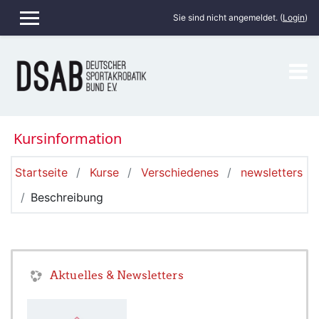
Zum Hauptinhalt
Sie sind nicht angemeldet. (
Login
)
WEBSITE-ÜBERSICHT
Kursinformation
Startseite
Kurse
Verschiedenes
newsletters
Beschreibung
Aktuelles & Newsletters