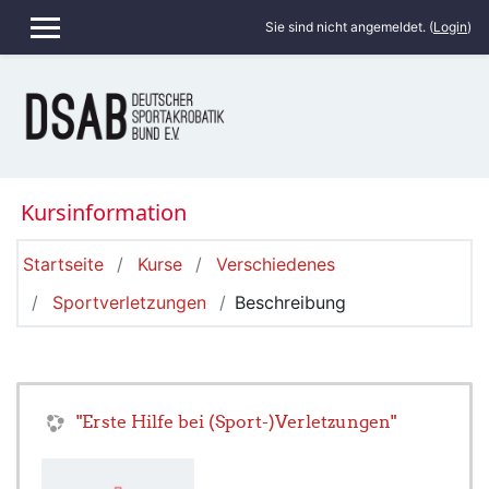
Zum Hauptinhalt
Sie sind nicht angemeldet. (
Login
)
WEBSITE-ÜBERSICHT
Kursinformation
Startseite
Kurse
Verschiedenes
Sportverletzungen
Beschreibung
"Erste Hilfe bei (Sport-)Verletzungen"