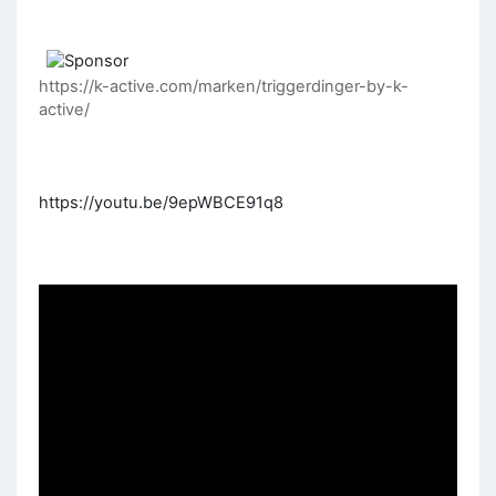
https://k-active.com/marken/triggerdinger-by-k-
active/
https://youtu.be/9epWBCE91q8