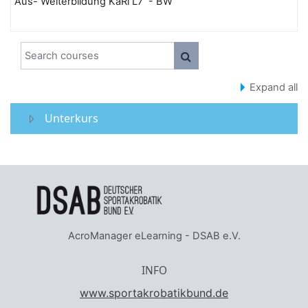
Aus- Weiterbildung KaRi L7 - BW
Search courses
SEARCH COURSES
Expand all
Unterkurs
AcroManager eLearning - DSAB e.V.
INFO
www.sportakrobatikbund.de