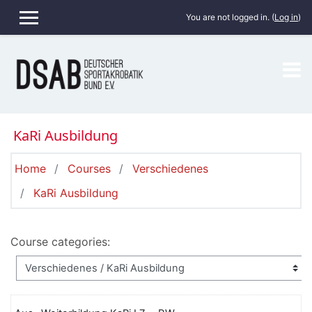
Skip to main content
You are not logged in. (
Log in
)
SIDE PANEL
KaRi Ausbildung
Home
Courses
Verschiedenes
KaRi Ausbildung
Course categories: