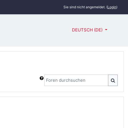
Sie sind nicht angemeldet. (
Login
)
DEUTSCH ‎(DE)‎
Foren durchsuchen
FOREN